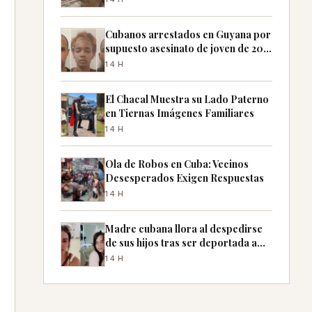
Cubanos arrestados en Guyana por
supuesto asesinato de joven de 20
años
14H
El Chacal Muestra su Lado Paterno
en Tiernas Imágenes Familiares
14H
Ola de Robos en Cuba: Vecinos
Desesperados Exigen Respuestas
14H
Madre cubana llora al despedirse
de sus hijos tras ser deportada a
México
14H