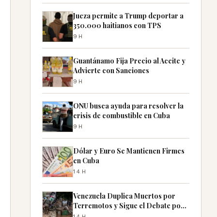
Jueza permite a Trump deportar a
350.000 haitianos con TPS
9H
Guantánamo Fija Precio al Aceite y
Advierte con Sanciones
9H
ONU busca ayuda para resolver la
crisis de combustible en Cuba
9H
Dólar y Euro Se Mantienen Firmes
en Cuba
14H
Venezuela Duplica Muertos por
Terremotos y Sigue el Debate por
Desaparecidos
14H