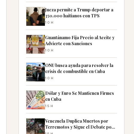
Jueza permite a Trump deportar a
350.000 haitianos con TPS
10H
Guantánamo Fija Precio al Aceite y
Advierte con Sanciones
10H
ONU busca ayuda para resolver la
crisis de combustible en Cuba
10H
Dólar y Euro Se Mantienen Firmes
en Cuba
15H
Venezuela Duplica Muertos por
Terremotos y Sigue el Debate por
Desaparecidos
15H