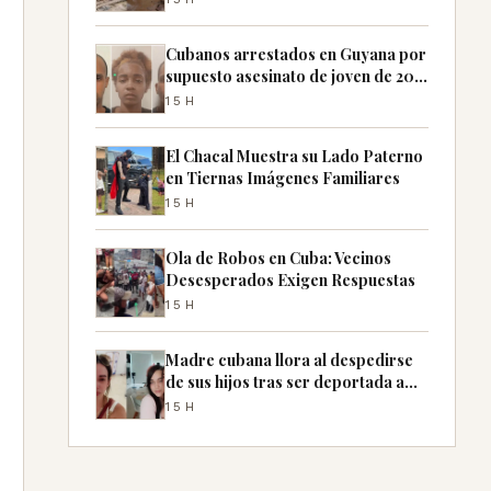
Cubanos arrestados en Guyana por
supuesto asesinato de joven de 20
años
15H
El Chacal Muestra su Lado Paterno
en Tiernas Imágenes Familiares
15H
Ola de Robos en Cuba: Vecinos
Desesperados Exigen Respuestas
15H
Madre cubana llora al despedirse
de sus hijos tras ser deportada a
México
15H