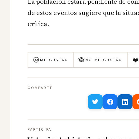
La población estará pendiente de cóm
de estos eventos sugiere que la situ
crítica.
😒
🙈
❤
ME GUSTA
0
NO ME GUSTA
0
COMPARTE
PARTICIPA