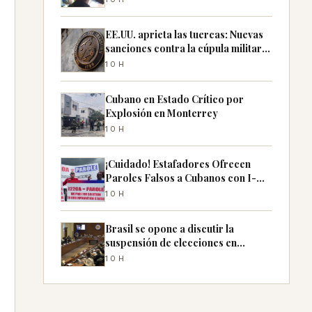
EE.UU. aprieta las tuercas: Nuevas
sanciones contra la cúpula militar
de Cuba
10H
Cubano en Estado Crítico por
Explosión en Monterrey
10H
¡Cuidado! Estafadores Ofrecen
Paroles Falsos a Cubanos con I-
220A
10H
Brasil se opone a discutir la
suspensión de elecciones en
Nicaragua en la OEA
10H