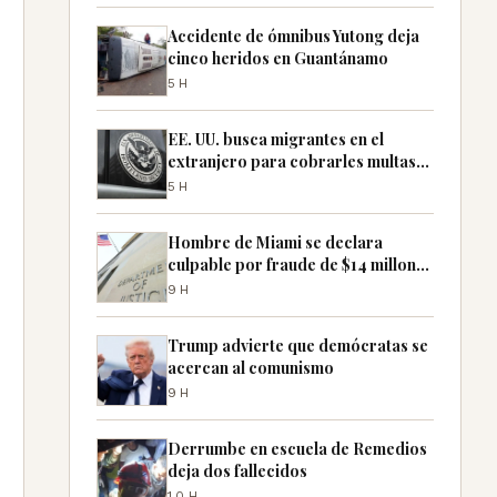
Accidente de ómnibus Yutong deja
cinco heridos en Guantánamo
5H
EE. UU. busca migrantes en el
extranjero para cobrarles multas
pendientes
5H
Hombre de Miami se declara
culpable por fraude de $14 millones
con cheques falsos
9H
Trump advierte que demócratas se
acercan al comunismo
9H
Derrumbe en escuela de Remedios
deja dos fallecidos
10H