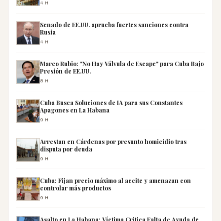
4H
Senado de EE.UU. aprueba fuertes sanciones contra
Rusia
4H
Marco Rubio: "No Hay Válvula de Escape" para Cuba Bajo
Presión de EE.UU.
8H
Cuba Busca Soluciones de IA para sus Constantes
Apagones en La Habana
9H
Arrestan en Cárdenas por presunto homicidio tras
disputa por deuda
9H
Cuba: Fijan precio máximo al aceite y amenazan con
controlar más productos
9H
Asalto en La Habana: Víctima Critica Falta de Ayuda de