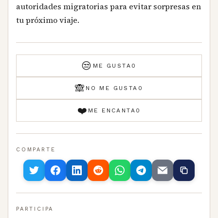
autoridades migratorias para evitar sorpresas en
tu próximo viaje.
😒
ME GUSTA
0
🙈
NO ME GUSTA
0
❤️
ME ENCANTA
0
COMPARTE
PARTICIPA