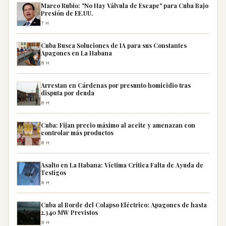
Marco Rubio: "No Hay Válvula de Escape" para Cuba Bajo
Presión de EE.UU.
7H
Cuba Busca Soluciones de IA para sus Constantes
Apagones en La Habana
8H
Arrestan en Cárdenas por presunto homicidio tras
disputa por deuda
8H
Cuba: Fijan precio máximo al aceite y amenazan con
controlar más productos
8H
Asalto en La Habana: Víctima Critica Falta de Ayuda de
Testigos
9H
Cuba al Borde del Colapso Eléctrico: Apagones de hasta
2.340 MW Previstos
9H