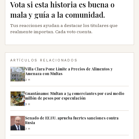
Vota si esta historia es buena o
mala y guía a la comunidad.
Tus reacciones ayudan a destacar los titulares que
realmente importan. Cada voto cuenta.
ARTÍCULOS RELACIONADOS
Villa Clara Pone Límite a Precios de Alimentos y
Amenaza con Multas
2H
Guantánamo: Multan a 74 comerciantes por casi medio
millón de pesos por especulación
3H
Senado de EE.UU. aprueba fuertes sanciones contra
Rusia
3H