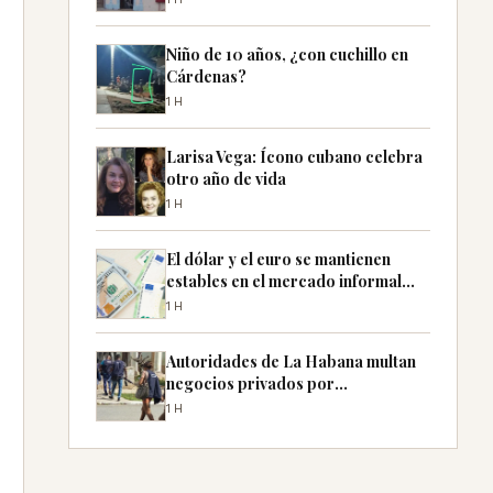
Niño de 10 años, ¿con cuchillo en
Cárdenas?
1H
Larisa Vega: Ícono cubano celebra
otro año de vida
1H
El dólar y el euro se mantienen
estables en el mercado informal
cubano
1H
Autoridades de La Habana multan
negocios privados por
especulación y evasión fiscal
1H