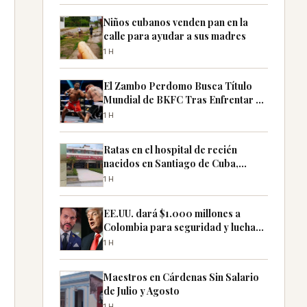
Niños cubanos venden pan en la
calle para ayudar a sus madres
1H
El Zambo Perdomo Busca Título
Mundial de BKFC Tras Enfrentar a
Garrett
1H
Ratas en el hospital de recién
nacidos en Santiago de Cuba,
denuncian familiares
1H
EE.UU. dará $1.000 millones a
Colombia para seguridad y lucha
contra el narco
1H
Maestros en Cárdenas Sin Salario
de Julio y Agosto
1H