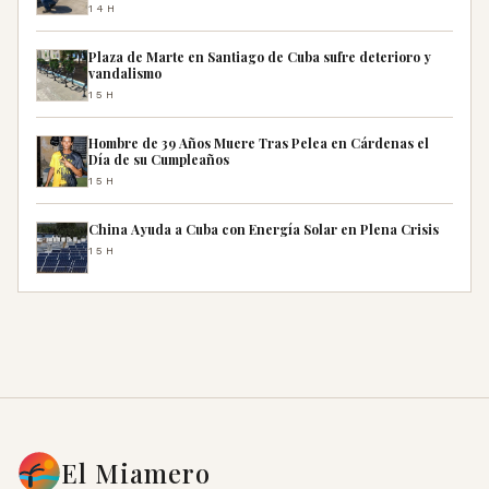
14H
Plaza de Marte en Santiago de Cuba sufre deterioro y
vandalismo
15H
Hombre de 39 Años Muere Tras Pelea en Cárdenas el
Día de su Cumpleaños
15H
China Ayuda a Cuba con Energía Solar en Plena Crisis
15H
El Miamero