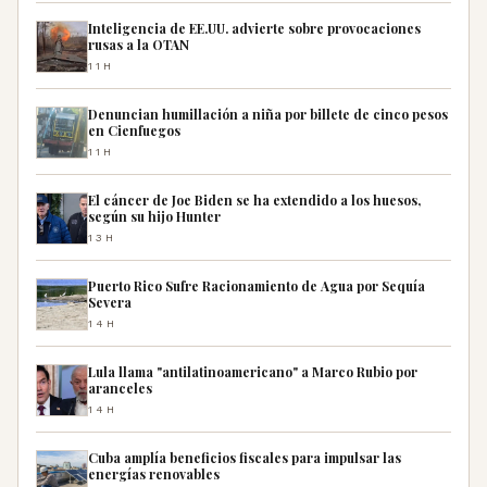
Inteligencia de EE.UU. advierte sobre provocaciones
rusas a la OTAN
11H
Denuncian humillación a niña por billete de cinco pesos
en Cienfuegos
11H
El cáncer de Joe Biden se ha extendido a los huesos,
según su hijo Hunter
13H
Puerto Rico Sufre Racionamiento de Agua por Sequía
Severa
14H
Lula llama "antilatinoamericano" a Marco Rubio por
aranceles
14H
Cuba amplía beneficios fiscales para impulsar las
energías renovables