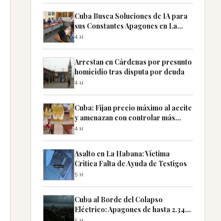
Cuba Busca Soluciones de IA para
sus Constantes Apagones en La
Habana
4H
Arrestan en Cárdenas por presunto
homicidio tras disputa por deuda
4H
Cuba: Fijan precio máximo al aceite
y amenazan con controlar más
productos
4H
Asalto en La Habana: Víctima
Critica Falta de Ayuda de Testigos
5H
Cuba al Borde del Colapso
Eléctrico: Apagones de hasta 2.340
MW Previstos
5H