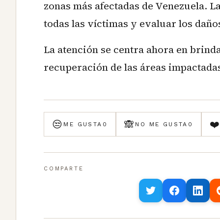
zonas más afectadas de Venezuela. La
todas las víctimas y evaluar los daño
La atención se centra ahora en brinda
recuperación de las áreas impactadas
😒
🙈
❤
ME GUSTA
0
NO ME GUSTA
0
COMPARTE