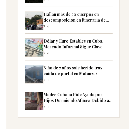
Hallan más de 50 cuerpos en
descomposición en funeraria de
Chicago
7H
Dólar y Euro Estables en Cuba,
Mercado Informal Sigue Clave
7H
Niño de 7 años sale herido tras
caída de portal en Matanzas
7H
Madre Cubana Pide Ayuda por
Hijos Durmiendo Afuera Debido a
Apagones
7H