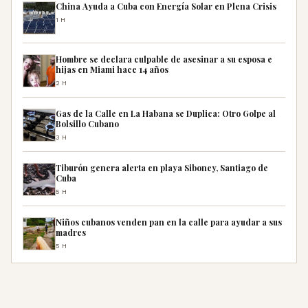
China Ayuda a Cuba con Energía Solar en Plena Crisis
1H
Hombre se declara culpable de asesinar a su esposa e
hijas en Miami hace 14 años
2H
Gas de la Calle en La Habana se Duplica: Otro Golpe al
Bolsillo Cubano
3H
Tiburón genera alerta en playa Siboney, Santiago de
Cuba
5H
Niños cubanos venden pan en la calle para ayudar a sus
madres
5H