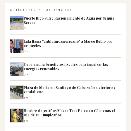
ARTÍCULOS RELACIONADOS
Puerto Rico Sufre Racionamiento de Agua por Sequía
Severa
0H
Lula llama "antilatinoamericano" a Marco Rubio por
aranceles
0H
Cuba amplía beneficios fiscales para impulsar las
energías renovables
0H
Plaza de Marte en Santiago de Cuba sufre deterioro y
vandalismo
1H
Hombre de 39 Años Muere Tras Pelea en Cárdenas el
Día de su Cumpleaños
1H