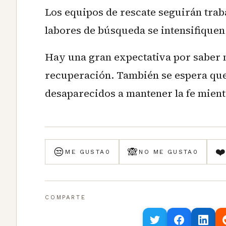
Los equipos de rescate seguirán trab
labores de búsqueda se intensifiquen
Hay una gran expectativa por saber m
recuperación. También se espera que e
desaparecidos a mantener la fe mient
😒
🙈
❤
ME GUSTA
0
NO ME GUSTA
0
COMPARTE