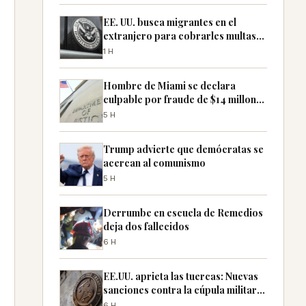
EE. UU. busca migrantes en el
extranjero para cobrarles multas
pendientes
1H
Hombre de Miami se declara
culpable por fraude de $14 millones
con cheques falsos
5H
Trump advierte que demócratas se
acercan al comunismo
5H
Derrumbe en escuela de Remedios
deja dos fallecidos
6H
EE.UU. aprieta las tuercas: Nuevas
sanciones contra la cúpula militar
de Cuba
6H