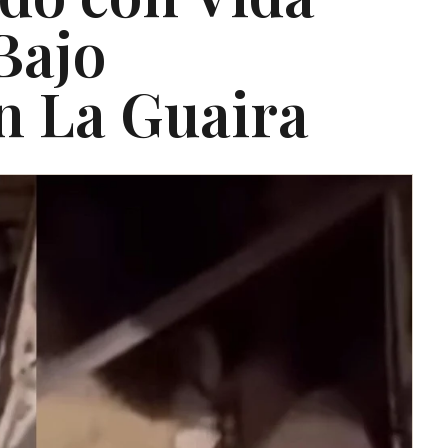
Bajo
n La Guaira