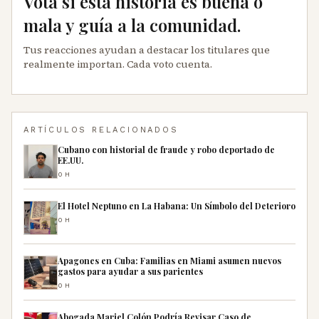
Vota si esta historia es buena o
mala y guía a la comunidad.
Tus reacciones ayudan a destacar los titulares que
realmente importan. Cada voto cuenta.
ARTÍCULOS RELACIONADOS
Cubano con historial de fraude y robo deportado de
EE.UU.
0H
El Hotel Neptuno en La Habana: Un Símbolo del Deterioro
0H
Apagones en Cuba: Familias en Miami asumen nuevos
gastos para ayudar a sus parientes
0H
Abogada Mariel Colón Podría Revisar Caso de