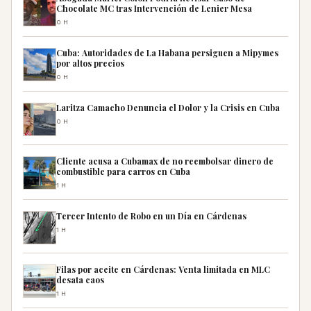
Chocolate MC tras Intervención de Lenier Mesa
0H
Cuba: Autoridades de La Habana persiguen a Mipymes
por altos precios
0H
Laritza Camacho Denuncia el Dolor y la Crisis en Cuba
0H
Cliente acusa a Cubamax de no reembolsar dinero de
combustible para carros en Cuba
1H
Tercer Intento de Robo en un Día en Cárdenas
1H
Filas por aceite en Cárdenas: Venta limitada en MLC
desata caos
1H