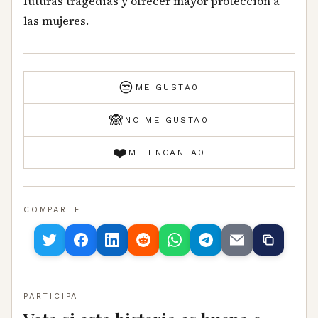
futuras tragedias y ofrecer mayor protección a
las mujeres.
😒
ME GUSTA
0
🙈
NO ME GUSTA
0
❤️
ME ENCANTA
0
COMPARTE
PARTICIPA