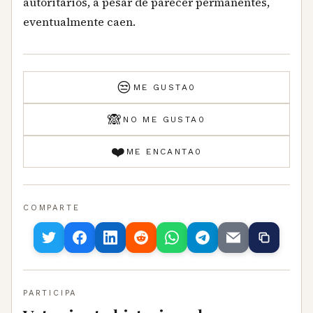
autoritarios, a pesar de parecer permanentes,
eventualmente caen.
😒
ME GUSTA
0
🙈
NO ME GUSTA
0
❤️
ME ENCANTA
0
COMPARTE
PARTICIPA