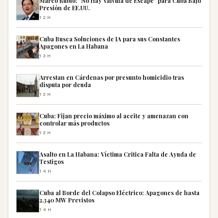
Marco Rubio: "No Hay Válvula de Escape" para Cuba Bajo
Presión de EE.UU.
12H
Cuba Busca Soluciones de IA para sus Constantes
Apagones en La Habana
13H
Arrestan en Cárdenas por presunto homicidio tras
disputa por deuda
13H
Cuba: Fijan precio máximo al aceite y amenazan con
controlar más productos
13H
Asalto en La Habana: Víctima Critica Falta de Ayuda de
Testigos
14H
Cuba al Borde del Colapso Eléctrico: Apagones de hasta
2.340 MW Previstos
14H