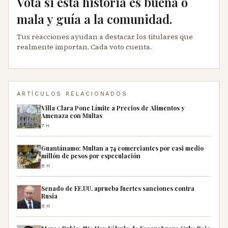
Vota si esta historia es buena o
mala y guía a la comunidad.
Tus reacciones ayudan a destacar los titulares que
realmente importan. Cada voto cuenta.
ARTÍCULOS RELACIONADOS
Villa Clara Pone Límite a Precios de Alimentos y
Amenaza con Multas
7H
Guantánamo: Multan a 74 comerciantes por casi medio
millón de pesos por especulación
8H
Senado de EE.UU. aprueba fuertes sanciones contra
Rusia
8H