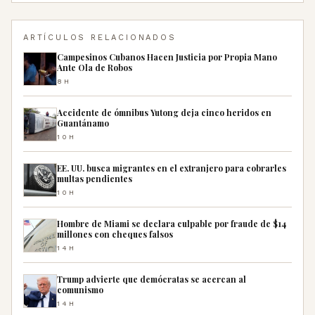
ARTÍCULOS RELACIONADOS
Campesinos Cubanos Hacen Justicia por Propia Mano
Ante Ola de Robos
8H
Accidente de ómnibus Yutong deja cinco heridos en
Guantánamo
10H
EE. UU. busca migrantes en el extranjero para cobrarles
multas pendientes
10H
Hombre de Miami se declara culpable por fraude de $14
millones con cheques falsos
14H
Trump advierte que demócratas se acercan al
comunismo
14H