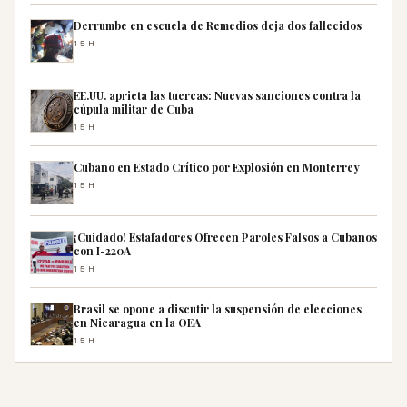
Derrumbe en escuela de Remedios deja dos fallecidos
15H
EE.UU. aprieta las tuercas: Nuevas sanciones contra la
cúpula militar de Cuba
15H
Cubano en Estado Crítico por Explosión en Monterrey
15H
¡Cuidado! Estafadores Ofrecen Paroles Falsos a Cubanos
con I-220A
15H
Brasil se opone a discutir la suspensión de elecciones
en Nicaragua en la OEA
15H