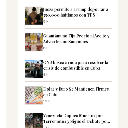
Jueza permite a Trump deportar a
350.000 haitianos con TPS
8H
Guantánamo Fija Precio al Aceite y
Advierte con Sanciones
8H
ONU busca ayuda para resolver la
crisis de combustible en Cuba
8H
Dólar y Euro Se Mantienen Firmes
en Cuba
13H
Venezuela Duplica Muertos por
Terremotos y Sigue el Debate por
Desaparecidos
13H