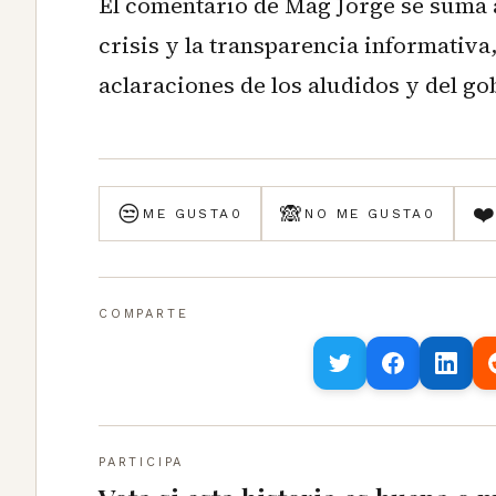
El comentario de Mag Jorge se suma al
crisis y la transparencia informativa
aclaraciones de los aludidos y del g
😒
🙈
❤
ME GUSTA
0
NO ME GUSTA
0
COMPARTE
PARTICIPA