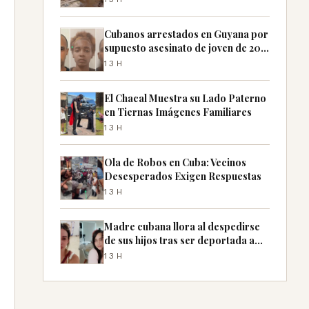
Cubanos arrestados en Guyana por
supuesto asesinato de joven de 20
años
13H
El Chacal Muestra su Lado Paterno
en Tiernas Imágenes Familiares
13H
Ola de Robos en Cuba: Vecinos
Desesperados Exigen Respuestas
13H
Madre cubana llora al despedirse
de sus hijos tras ser deportada a
México
13H