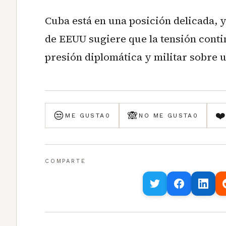
Cuba está en una posición delicada, 
de EEUU sugiere que la tensión conti
presión diplomática y militar sobre 
😒
🙈
❤
ME GUSTA
0
NO ME GUSTA
0
COMPARTE