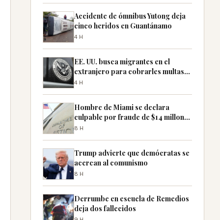
Accidente de ómnibus Yutong deja
cinco heridos en Guantánamo
4H
EE. UU. busca migrantes en el
extranjero para cobrarles multas
pendientes
4H
Hombre de Miami se declara
culpable por fraude de $14 millones
con cheques falsos
8H
Trump advierte que demócratas se
acercan al comunismo
8H
Derrumbe en escuela de Remedios
deja dos fallecidos
9H