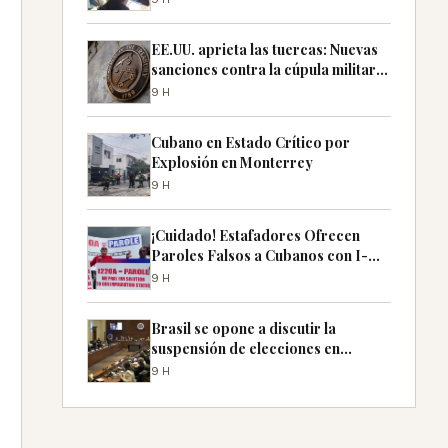
EE.UU. aprieta las tuercas: Nuevas
sanciones contra la cúpula militar
de Cuba
9H
Cubano en Estado Crítico por
Explosión en Monterrey
9H
¡Cuidado! Estafadores Ofrecen
Paroles Falsos a Cubanos con I-
220A
9H
Brasil se opone a discutir la
suspensión de elecciones en
Nicaragua en la OEA
9H