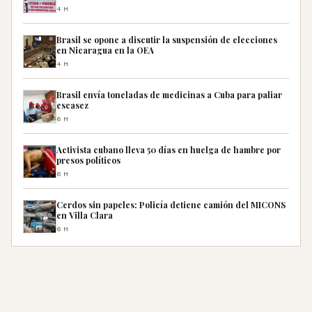
4H
Brasil se opone a discutir la suspensión de elecciones
en Nicaragua en la OEA
4H
Brasil envía toneladas de medicinas a Cuba para paliar
escasez
6H
Activista cubano lleva 50 días en huelga de hambre por
presos políticos
6H
Cerdos sin papeles: Policía detiene camión del MICONS
en Villa Clara
6H