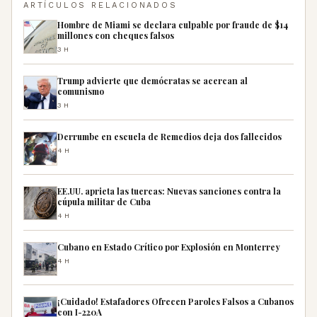
ARTÍCULOS RELACIONADOS
Hombre de Miami se declara culpable por fraude de $14
millones con cheques falsos
3H
Trump advierte que demócratas se acercan al
comunismo
3H
Derrumbe en escuela de Remedios deja dos fallecidos
4H
EE.UU. aprieta las tuercas: Nuevas sanciones contra la
cúpula militar de Cuba
4H
Cubano en Estado Crítico por Explosión en Monterrey
4H
¡Cuidado! Estafadores Ofrecen Paroles Falsos a Cubanos
con I-220A