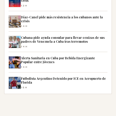
Oros
13H
Díaz-Canel pide más resistencia a los cubanos ante la
crisis
14H
Cubana pide ayuda consular para llevar cenizas de sus
padres de Venezuela a Cuba tras terremotos
14H
Alerta Sanitaria en Cuba por Bebida Energizante
Popular entre Jóvenes
14H
Futbolista Argentino Detenido por ICE en Aeropuerto de
Florida
15H