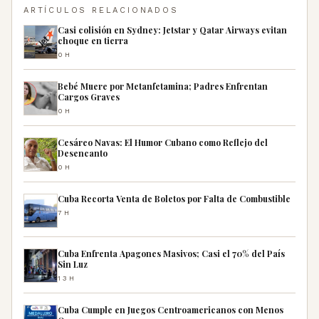
ARTÍCULOS RELACIONADOS
Casi colisión en Sydney: Jetstar y Qatar Airways evitan
choque en tierra
0H
Bebé Muere por Metanfetamina; Padres Enfrentan
Cargos Graves
0H
Cesáreo Navas: El Humor Cubano como Reflejo del
Desencanto
0H
Cuba Recorta Venta de Boletos por Falta de Combustible
7H
Cuba Enfrenta Apagones Masivos; Casi el 70% del País
Sin Luz
13H
Cuba Cumple en Juegos Centroamericanos con Menos