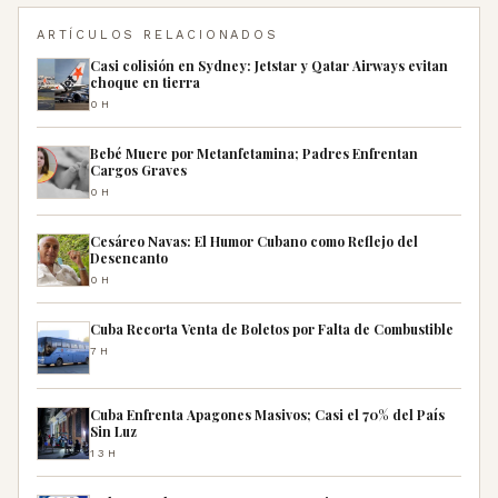
ARTÍCULOS RELACIONADOS
Casi colisión en Sydney: Jetstar y Qatar Airways evitan
choque en tierra
0H
Bebé Muere por Metanfetamina; Padres Enfrentan
Cargos Graves
0H
Cesáreo Navas: El Humor Cubano como Reflejo del
Desencanto
0H
Cuba Recorta Venta de Boletos por Falta de Combustible
7H
Cuba Enfrenta Apagones Masivos; Casi el 70% del País
Sin Luz
13H