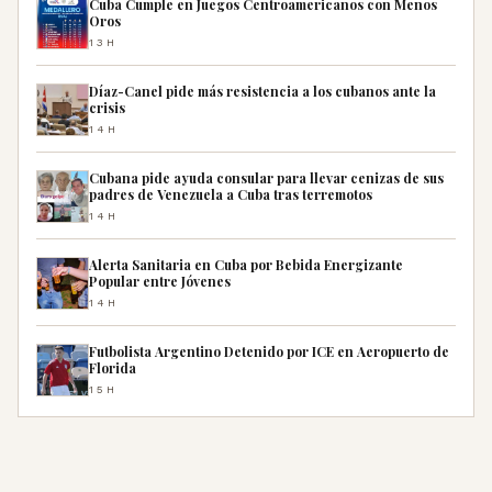
Cuba Cumple en Juegos Centroamericanos con Menos
Oros
13H
Díaz-Canel pide más resistencia a los cubanos ante la
crisis
14H
Cubana pide ayuda consular para llevar cenizas de sus
padres de Venezuela a Cuba tras terremotos
14H
Alerta Sanitaria en Cuba por Bebida Energizante
Popular entre Jóvenes
14H
Futbolista Argentino Detenido por ICE en Aeropuerto de
Florida
15H