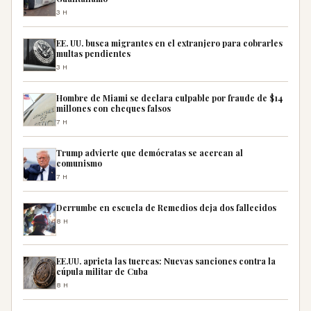
3H
EE. UU. busca migrantes en el extranjero para cobrarles
multas pendientes
3H
Hombre de Miami se declara culpable por fraude de $14
millones con cheques falsos
7H
Trump advierte que demócratas se acercan al
comunismo
7H
Derrumbe en escuela de Remedios deja dos fallecidos
8H
EE.UU. aprieta las tuercas: Nuevas sanciones contra la
cúpula militar de Cuba
8H