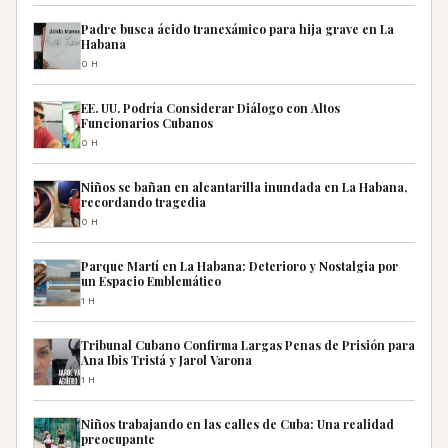
Padre busca ácido tranexámico para hija grave en La
Habana
0H
EE. UU. Podría Considerar Diálogo con Altos
Funcionarios Cubanos
0H
Niños se bañan en alcantarilla inundada en La Habana,
recordando tragedia
0H
Parque Martí en La Habana: Deterioro y Nostalgia por
un Espacio Emblemático
1H
Tribunal Cubano Confirma Largas Penas de Prisión para
Ana Ibis Tristá y Jarol Varona
1H
Niños trabajando en las calles de Cuba: Una realidad
preocupante