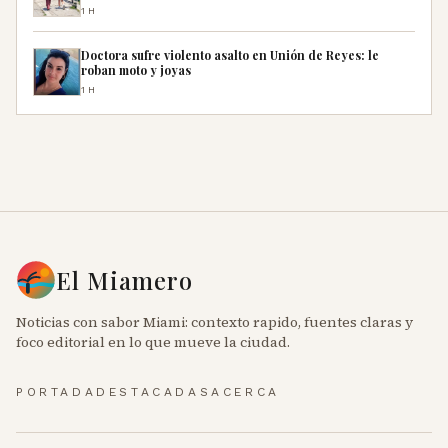
1H
Doctora sufre violento asalto en Unión de Reyes: le
roban moto y joyas
1H
El Miamero
Noticias con sabor Miami: contexto rapido, fuentes claras y
foco editorial en lo que mueve la ciudad.
PORTADA
DESTACADAS
ACERCA