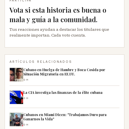
PARTICIPA
Vota si esta historia es buena o
mala y guía a la comunidad.
Tus reacciones ayudan a destacar los titulares que
realmente importan. Cada voto cuenta.
ARTÍCULOS RELACIONADOS
Cubano en Huelga de Hambre y Boca Cosida por
Situación Migratoria en EE.UU.
0H
La CIA investiga las finanzas de la élite cubana
0H
Cubanos en Miami Dicen: "Trabajamos Duro para
Ganarnos la Vida"
0H