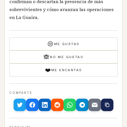
confirman o descartan la presencia de más
sobrevivientes y cómo avanzan las operaciones
en La Guaira.
😒
ME GUSTA
0
🙈
NO ME GUSTA
0
❤️
ME ENCANTA
0
COMPARTE