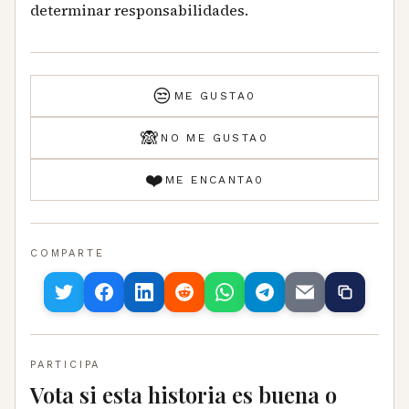
determinar responsabilidades.
😒
ME GUSTA
0
🙈
NO ME GUSTA
0
❤️
ME ENCANTA
0
COMPARTE
PARTICIPA
Vota si esta historia es buena o