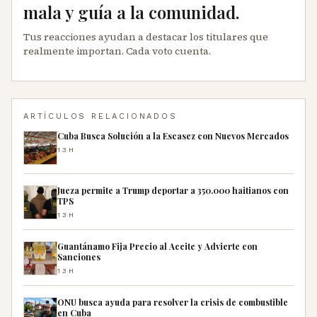
mala y guía a la comunidad.
Tus reacciones ayudan a destacar los titulares que
realmente importan. Cada voto cuenta.
ARTÍCULOS RELACIONADOS
Cuba Busca Solución a la Escasez con Nuevos Mercados
13H
Jueza permite a Trump deportar a 350.000 haitianos con
TPS
13H
Guantánamo Fija Precio al Aceite y Advierte con
Sanciones
13H
ONU busca ayuda para resolver la crisis de combustible
en Cuba