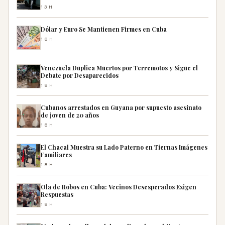
13H
Dólar y Euro Se Mantienen Firmes en Cuba
18H
Venezuela Duplica Muertos por Terremotos y Sigue el
Debate por Desaparecidos
18H
Cubanos arrestados en Guyana por supuesto asesinato
de joven de 20 años
18H
El Chacal Muestra su Lado Paterno en Tiernas Imágenes
Familiares
18H
Ola de Robos en Cuba: Vecinos Desesperados Exigen
Respuestas
18H