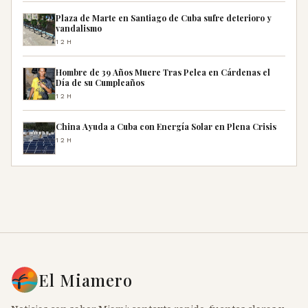
Plaza de Marte en Santiago de Cuba sufre deterioro y
vandalismo
12H
Hombre de 39 Años Muere Tras Pelea en Cárdenas el
Día de su Cumpleaños
12H
China Ayuda a Cuba con Energía Solar en Plena Crisis
12H
El Miamero