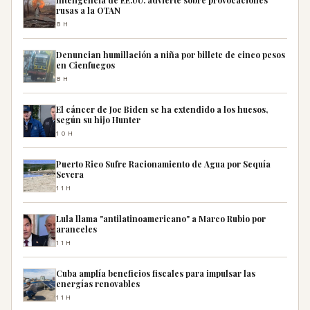
rusas a la OTAN
8H
Denuncian humillación a niña por billete de cinco pesos
en Cienfuegos
8H
El cáncer de Joe Biden se ha extendido a los huesos,
según su hijo Hunter
10H
Puerto Rico Sufre Racionamiento de Agua por Sequía
Severa
11H
Lula llama "antilatinoamericano" a Marco Rubio por
aranceles
11H
Cuba amplía beneficios fiscales para impulsar las
energías renovables
11H