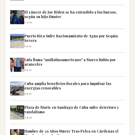
El cáncer de Joe Biden se ha extendido a los huesos,
según su hijo Hunter
14H
Puerto Rico Sufre Racionamiento de Agua por Sequía
Severa
15H
Lula llama "antilatinoamericano" a Marco Rubio por
aranceles
15H
Cuba amplía beneficios fiscales para impulsar las
energías renovables
15H
Plaza de Marte en Santiago de Cuba sufre deterioro y
vandalismo
16H
Hombre de 39 Años Muere Tras Pelea en Cárdenas el