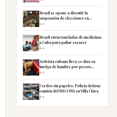
Brasil se opone a discutir la
suspensión de elecciones en
Nicaragua en la OEA
2H
Brasil envía toneladas de medicinas
a Cuba para paliar escasez
4H
Activista cubano lleva 50 días en
huelga de hambre por presos
políticos
4H
Cerdos sin papeles: Policía detiene
camión del MICONS en Villa Clara
4H