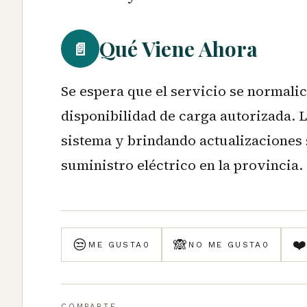
Qué Viene Ahora
📄
Se espera que el servicio se normali
disponibilidad de carga autorizada.
sistema y brindando actualizaciones 
suministro eléctrico en la provincia.
😒
🙈
❤
ME GUSTA
0
NO ME GUSTA
0
COMPARTE