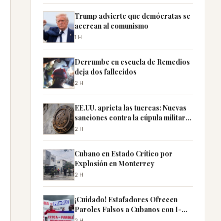
Trump advierte que demócratas se
acercan al comunismo
1H
Derrumbe en escuela de Remedios
deja dos fallecidos
2H
EE.UU. aprieta las tuercas: Nuevas
sanciones contra la cúpula militar
de Cuba
2H
Cubano en Estado Crítico por
Explosión en Monterrey
2H
¡Cuidado! Estafadores Ofrecen
Paroles Falsos a Cubanos con I-
220A
2H