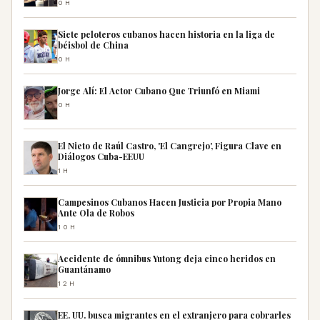
0H
Siete peloteros cubanos hacen historia en la liga de
béisbol de China
0H
Jorge Alí: El Actor Cubano Que Triunfó en Miami
0H
El Nieto de Raúl Castro, 'El Cangrejo', Figura Clave en
Diálogos Cuba-EEUU
1H
Campesinos Cubanos Hacen Justicia por Propia Mano
Ante Ola de Robos
10H
Accidente de ómnibus Yutong deja cinco heridos en
Guantánamo
12H
EE. UU. busca migrantes en el extranjero para cobrarles