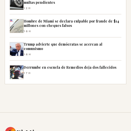
multas pendientes
12H
Hombre de Miami se declara culpable por fraude de $14
millones con cheques falsos
16H
Trump advierte que demócratas se acercan al
comunismo
16H
Derrumbe en escuela de Remedios deja dos fallecidos
17H