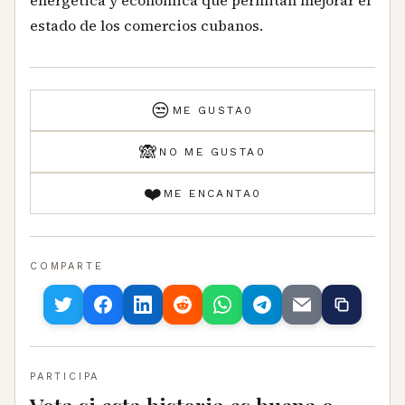
energética y económica que permitan mejorar el
estado de los comercios cubanos.
😒
ME GUSTA
0
🙈
NO ME GUSTA
0
❤️
ME ENCANTA
0
COMPARTE
PARTICIPA