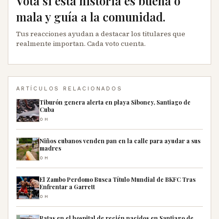
Vota si esta historia es buena o
mala y guía a la comunidad.
Tus reacciones ayudan a destacar los titulares que
realmente importan. Cada voto cuenta.
ARTÍCULOS RELACIONADOS
Tiburón genera alerta en playa Siboney, Santiago de
Cuba
0H
Niños cubanos venden pan en la calle para ayudar a sus
madres
0H
El Zambo Perdomo Busca Título Mundial de BKFC Tras
Enfrentar a Garrett
0H
Ratas en el hospital de recién nacidos en Santiago de