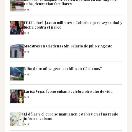
Cuba, denuncian familiares
0H
EE.UU. dará $1.000 millones a Colombia para seguridad y
lucha contra el narco
0H
Maestros en Cárdenas Sin Salario de Julio y Agosto
0H
Niño de 10 años, ¿con cuchillo en Cárdenas?
0H
Larisa Vega: Ícono cubano celebra otro año de vida
0H
El dólar y el euro se mantienen estables en el mercado
informal cubano
0H