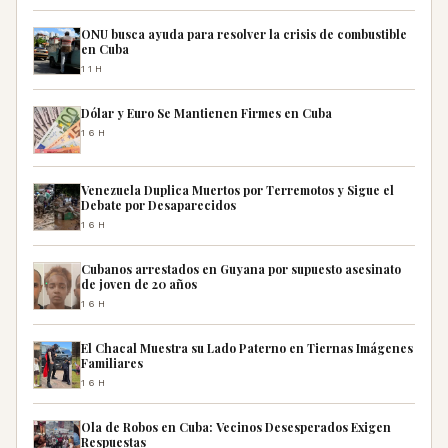
ONU busca ayuda para resolver la crisis de combustible
en Cuba
11H
Dólar y Euro Se Mantienen Firmes en Cuba
16H
Venezuela Duplica Muertos por Terremotos y Sigue el
Debate por Desaparecidos
16H
Cubanos arrestados en Guyana por supuesto asesinato
de joven de 20 años
16H
El Chacal Muestra su Lado Paterno en Tiernas Imágenes
Familiares
16H
Ola de Robos en Cuba: Vecinos Desesperados Exigen
Respuestas