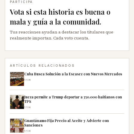
PARTICIPA
Vota si esta historia es buena o
mala y guía a la comunidad.
Tus reacciones ayudan a destacar los titulares que
realmente importan. Cada voto cuenta.
ARTÍCULOS RELACIONADOS
Cuba Busca Solución a la Escasez con Nuevos Mercados
11H
Jueza permite a Trump deportar a 350.000 haitianos con
TPS
11H
Guantánamo Fija Precio al Aceite y Advierte con
Sanciones
11H