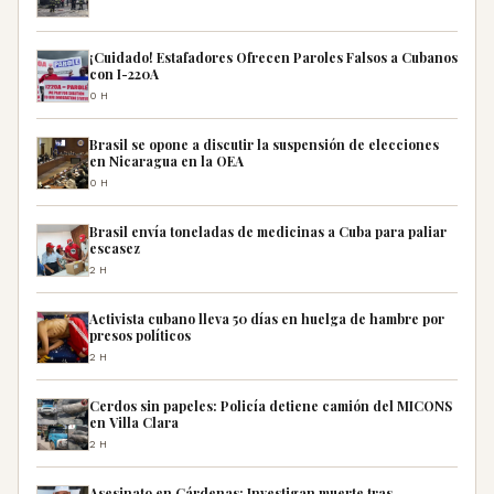
¡Cuidado! Estafadores Ofrecen Paroles Falsos a Cubanos
con I-220A
0H
Brasil se opone a discutir la suspensión de elecciones
en Nicaragua en la OEA
0H
Brasil envía toneladas de medicinas a Cuba para paliar
escasez
2H
Activista cubano lleva 50 días en huelga de hambre por
presos políticos
2H
Cerdos sin papeles: Policía detiene camión del MICONS
en Villa Clara
2H
Asesinato en Cárdenas: Investigan muerte tras