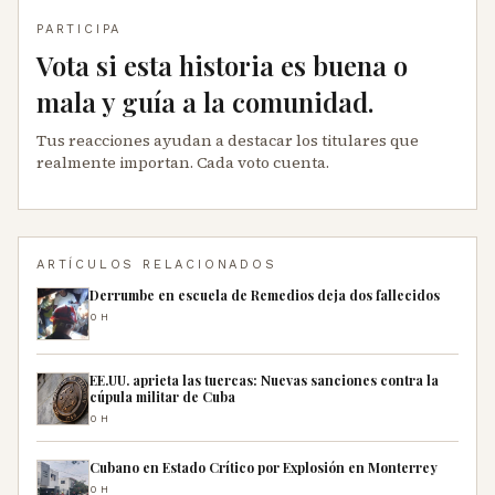
PARTICIPA
Vota si esta historia es buena o
mala y guía a la comunidad.
Tus reacciones ayudan a destacar los titulares que
realmente importan. Cada voto cuenta.
ARTÍCULOS RELACIONADOS
Derrumbe en escuela de Remedios deja dos fallecidos
0H
EE.UU. aprieta las tuercas: Nuevas sanciones contra la
cúpula militar de Cuba
0H
Cubano en Estado Crítico por Explosión en Monterrey
0H