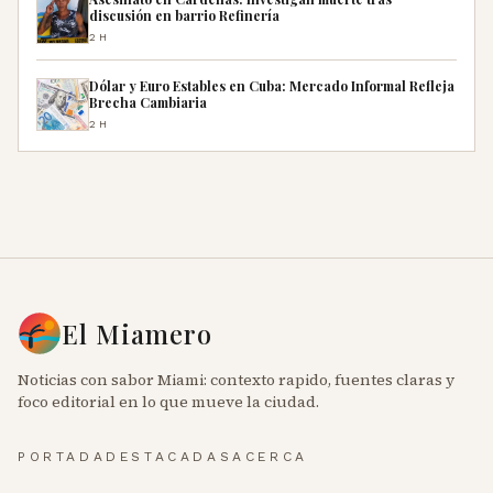
discusión en barrio Refinería
2H
Dólar y Euro Estables en Cuba: Mercado Informal Refleja
Brecha Cambiaria
2H
El Miamero
Noticias con sabor Miami: contexto rapido, fuentes claras y
foco editorial en lo que mueve la ciudad.
PORTADA
DESTACADAS
ACERCA