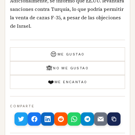
Adicionalmente, se informó que EE.UU. levantará
sanciones contra Turquía, lo que podría permitir
la venta de cazas F-35, a pesar de las objeciones
de Israel.
😒
ME GUSTA
0
🙈
NO ME GUSTA
0
❤️
ME ENCANTA
0
COMPARTE