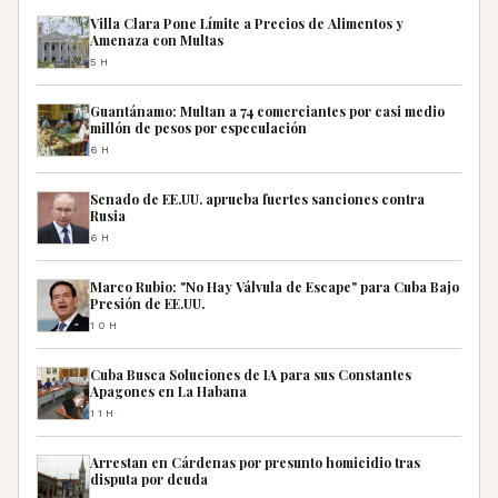
Villa Clara Pone Límite a Precios de Alimentos y
Amenaza con Multas
5H
Guantánamo: Multan a 74 comerciantes por casi medio
millón de pesos por especulación
6H
Senado de EE.UU. aprueba fuertes sanciones contra
Rusia
6H
Marco Rubio: "No Hay Válvula de Escape" para Cuba Bajo
Presión de EE.UU.
10H
Cuba Busca Soluciones de IA para sus Constantes
Apagones en La Habana
11H
Arrestan en Cárdenas por presunto homicidio tras
disputa por deuda