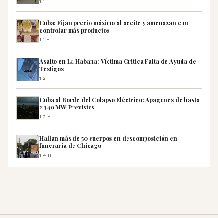
11H
Cuba: Fijan precio máximo al aceite y amenazan con
controlar más productos
11H
Asalto en La Habana: Víctima Critica Falta de Ayuda de
Testigos
12H
Cuba al Borde del Colapso Eléctrico: Apagones de hasta
2.340 MW Previstos
12H
Hallan más de 50 cuerpos en descomposición en
funeraria de Chicago
14H