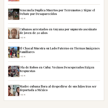
Venezuela Duplica Muertos por Terremotos y Sigue el
Debate por Desaparecidos
16H
Cubanos arrestados en Guyana por supuesto asesinato
de joven de 20 años
16H
El Chacal Muestra su Lado Paterno en Tiernas Imágenes
Familiares
16H
Ola de Robos en Cuba: Vecinos Desesperados Exigen
Respuestas
16H
Madre cubana llora al despedirse de sus hijos tras ser
deportada a México
16H