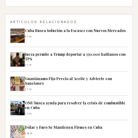
ARTÍCULOS RELACIONADOS
Cuba Busca Solución a la Escasez con Nuevos Mercados
11H
Jueza permite a Trump deportar a 350.000 haitianos con
TPS
11H
Guantánamo Fija Precio al Aceite y Advierte con
Sanciones
11H
ONU busca ayuda para resolver la crisis de combustible
en Cuba
11H
Dólar y Euro Se Mantienen Firmes en Cuba
16H