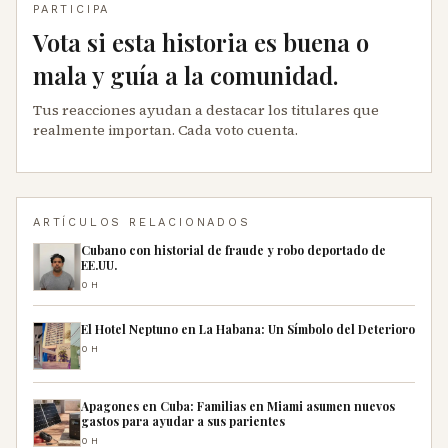
PARTICIPA
Vota si esta historia es buena o
mala y guía a la comunidad.
Tus reacciones ayudan a destacar los titulares que
realmente importan. Cada voto cuenta.
ARTÍCULOS RELACIONADOS
Cubano con historial de fraude y robo deportado de
EE.UU.
0H
El Hotel Neptuno en La Habana: Un Símbolo del Deterioro
0H
Apagones en Cuba: Familias en Miami asumen nuevos
gastos para ayudar a sus parientes
0H