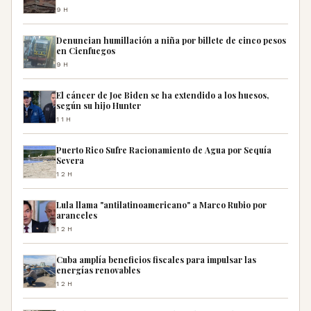
9H
Denuncian humillación a niña por billete de cinco pesos
en Cienfuegos
9H
El cáncer de Joe Biden se ha extendido a los huesos,
según su hijo Hunter
11H
Puerto Rico Sufre Racionamiento de Agua por Sequía
Severa
12H
Lula llama "antilatinoamericano" a Marco Rubio por
aranceles
12H
Cuba amplía beneficios fiscales para impulsar las
energías renovables
12H