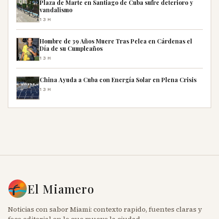
Plaza de Marte en Santiago de Cuba sufre deterioro y
vandalismo
13H
Hombre de 39 Años Muere Tras Pelea en Cárdenas el
Día de su Cumpleaños
13H
China Ayuda a Cuba con Energía Solar en Plena Crisis
13H
El Miamero
Noticias con sabor Miami: contexto rapido, fuentes claras y