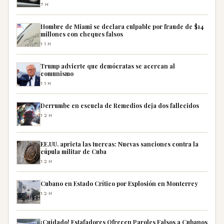
7H
Hombre de Miami se declara culpable por fraude de $14
millones con cheques falsos
11H
Trump advierte que demócratas se acercan al
comunismo
11H
Derrumbe en escuela de Remedios deja dos fallecidos
12H
EE.UU. aprieta las tuercas: Nuevas sanciones contra la
cúpula militar de Cuba
12H
Cubano en Estado Crítico por Explosión en Monterrey
12H
¡Cuidado! Estafadores Ofrecen Paroles Falsos a Cubanos