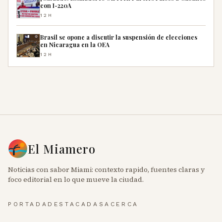
con I-220A
12H
Brasil se opone a discutir la suspensión de elecciones
en Nicaragua en la OEA
12H
El Miamero
Noticias con sabor Miami: contexto rapido, fuentes claras y
foco editorial en lo que mueve la ciudad.
PORTADA
DESTACADAS
ACERCA