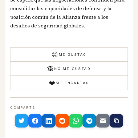
consolidar las capacidades de defensa y la
posición común de la Alianza frente a los
desafíos de seguridad globales.
😒
ME GUSTA
0
🙈
NO ME GUSTA
0
❤️
ME ENCANTA
0
COMPARTE