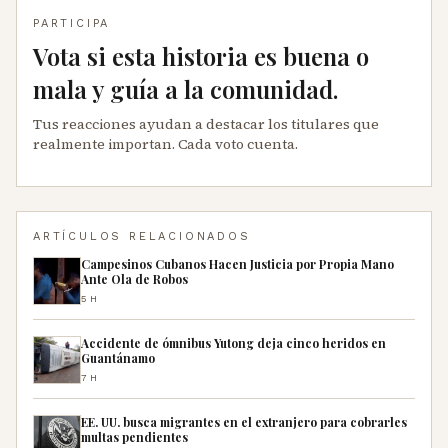
PARTICIPA
Vota si esta historia es buena o
mala y guía a la comunidad.
Tus reacciones ayudan a destacar los titulares que
realmente importan. Cada voto cuenta.
ARTÍCULOS RELACIONADOS
Campesinos Cubanos Hacen Justicia por Propia Mano
Ante Ola de Robos
5H
Accidente de ómnibus Yutong deja cinco heridos en
Guantánamo
7H
EE. UU. busca migrantes en el extranjero para cobrarles
multas pendientes