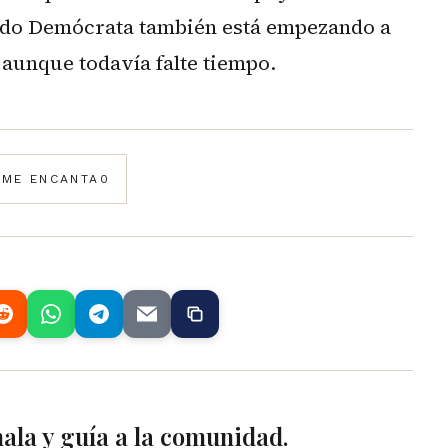
rtido Demócrata también está empezando a
 aunque todavía falte tiempo.
️
ME ENCANTA
0
mala y guía a la comunidad.