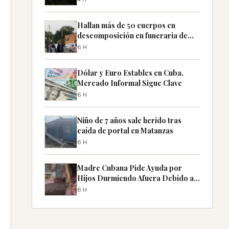
Hallan más de 50 cuerpos en
descomposición en funeraria de
Chicago
6H
Dólar y Euro Estables en Cuba,
Mercado Informal Sigue Clave
6H
Niño de 7 años sale herido tras
caída de portal en Matanzas
6H
Madre Cubana Pide Ayuda por
Hijos Durmiendo Afuera Debido a
Apagones
6H