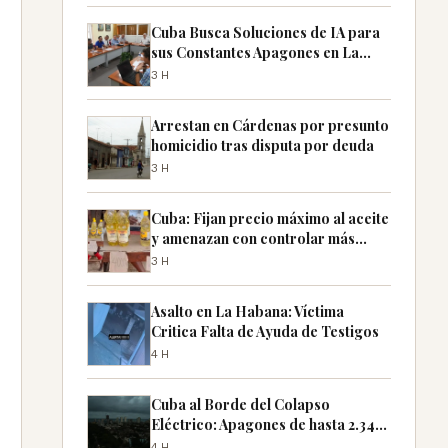
Cuba Busca Soluciones de IA para
sus Constantes Apagones en La
Habana
3H
Arrestan en Cárdenas por presunto
homicidio tras disputa por deuda
3H
Cuba: Fijan precio máximo al aceite
y amenazan con controlar más
productos
3H
Asalto en La Habana: Víctima
Critica Falta de Ayuda de Testigos
4H
Cuba al Borde del Colapso
Eléctrico: Apagones de hasta 2.340
MW Previstos
4H