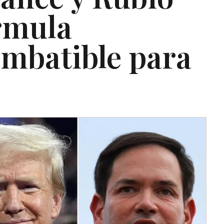
rmula
imbatible para