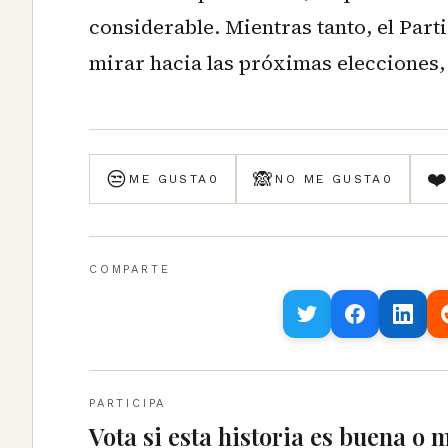
considerable. Mientras tanto, el Pa
mirar hacia las próximas elecciones,
😒
🙈
❤
ME GUSTA
0
NO ME GUSTA
0
COMPARTE
PARTICIPA
Vota si esta historia es buena o 