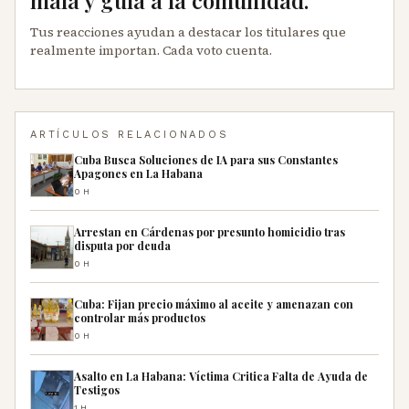
mala y guía a la comunidad.
Tus reacciones ayudan a destacar los titulares que
realmente importan. Cada voto cuenta.
ARTÍCULOS RELACIONADOS
Cuba Busca Soluciones de IA para sus Constantes
Apagones en La Habana
0H
Arrestan en Cárdenas por presunto homicidio tras
disputa por deuda
0H
Cuba: Fijan precio máximo al aceite y amenazan con
controlar más productos
0H
Asalto en La Habana: Víctima Critica Falta de Ayuda de
Testigos
1H