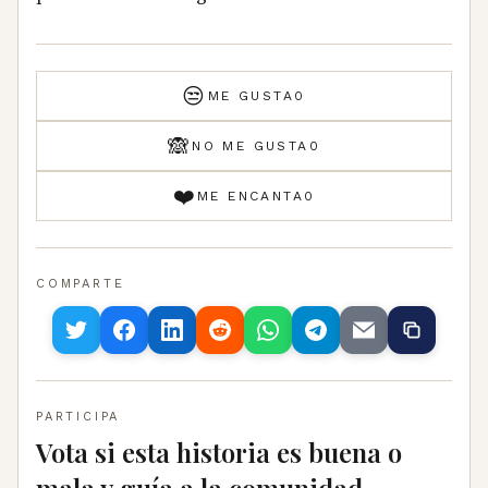
😒
ME GUSTA
0
🙈
NO ME GUSTA
0
❤️
ME ENCANTA
0
COMPARTE
PARTICIPA
Vota si esta historia es buena o