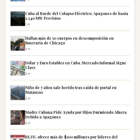
Cuba al Borde del Colapso Eléctrico: Apagones de hasta
2.340 MW Previstos
1H
Hallan más de 50 cuerpos en descomposición en
funeraria de Chicago
3H
Dólar y Euro Estables en Cuba, Mercado Informal Sigue
Clave
3H
Niño de 7 años sale herido tras caída de portal en
Matanzas
3H
Madre Cubana Pide Ayuda por Hijos Durmiendo Afuera
Debido a Apagones
3H
EE.UU. ofrece más de $100 millones por líderes del