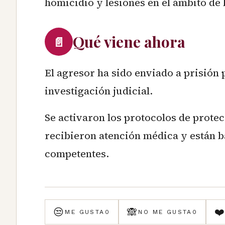
homicidio y lesiones en el ámbito de 
Qué viene ahora
📄
El agresor ha sido enviado a prisión
investigación judicial.
Se activaron los protocolos de prote
recibieron atención médica y están b
competentes.
😒
🙈
❤
ME GUSTA
0
NO ME GUSTA
0