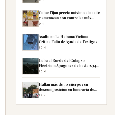
Cuba: Fijan precio máximo al aceite
y amenazan con controlar más
productos
9H
Asalto en La Habana: Víctima
Critica Falta de Ayuda de Testigos
10H
Cuba al Borde del Colapso
Eléctrico: Apagones de hasta 2.340
MW Previstos
10H
Hallan más de 50 cuerpos en
descomposición en funeraria de
Chicago
12H