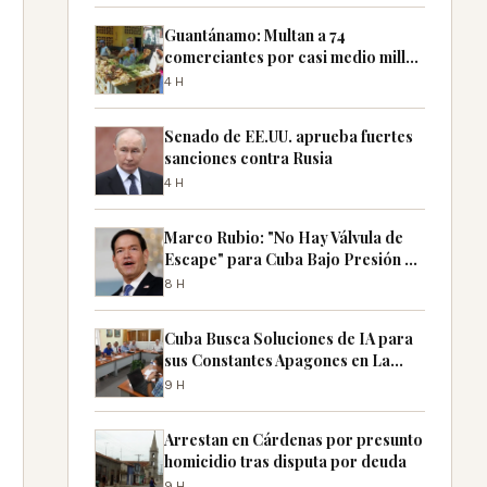
Guantánamo: Multan a 74
comerciantes por casi medio millón
de pesos por especulación
4H
Senado de EE.UU. aprueba fuertes
sanciones contra Rusia
4H
Marco Rubio: "No Hay Válvula de
Escape" para Cuba Bajo Presión de
EE.UU.
8H
Cuba Busca Soluciones de IA para
sus Constantes Apagones en La
Habana
9H
Arrestan en Cárdenas por presunto
homicidio tras disputa por deuda
9H