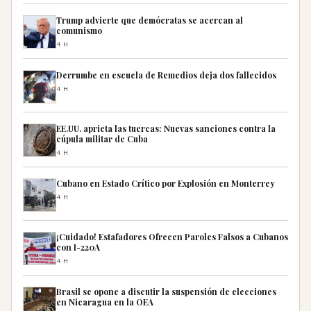
Trump advierte que demócratas se acercan al
comunismo
4H
Derrumbe en escuela de Remedios deja dos fallecidos
4H
EE.UU. aprieta las tuercas: Nuevas sanciones contra la
cúpula militar de Cuba
4H
Cubano en Estado Crítico por Explosión en Monterrey
4H
¡Cuidado! Estafadores Ofrecen Paroles Falsos a Cubanos
con I-220A
4H
Brasil se opone a discutir la suspensión de elecciones
en Nicaragua en la OEA