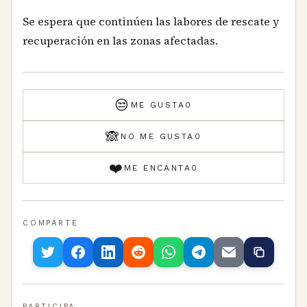
Se espera que continúen las labores de rescate y
recuperación en las zonas afectadas.
😒
ME GUSTA
0
🙈
NO ME GUSTA
0
❤️
ME ENCANTA
0
COMPARTE
PARTICIPA