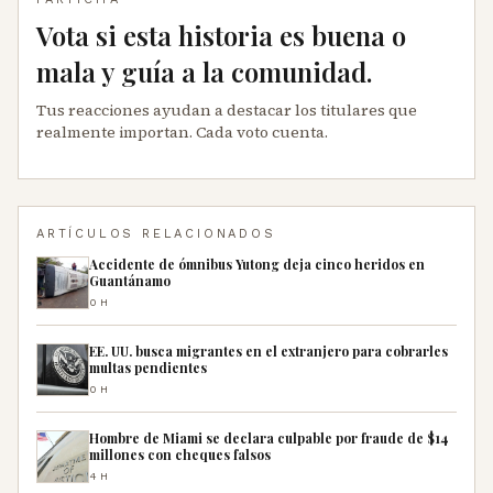
Vota si esta historia es buena o
mala y guía a la comunidad.
Tus reacciones ayudan a destacar los titulares que
realmente importan. Cada voto cuenta.
ARTÍCULOS RELACIONADOS
Accidente de ómnibus Yutong deja cinco heridos en
Guantánamo
0H
EE. UU. busca migrantes en el extranjero para cobrarles
multas pendientes
0H
Hombre de Miami se declara culpable por fraude de $14
millones con cheques falsos
4H