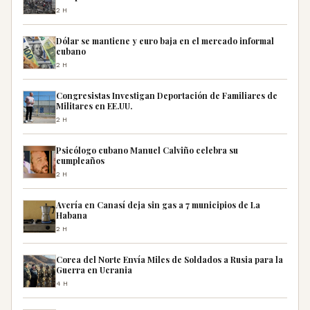
2H
Dólar se mantiene y euro baja en el mercado informal
cubano
2H
Congresistas Investigan Deportación de Familiares de
Militares en EE.UU.
2H
Psicólogo cubano Manuel Calviño celebra su
cumpleaños
2H
Avería en Canasí deja sin gas a 7 municipios de La
Habana
2H
Corea del Norte Envía Miles de Soldados a Rusia para la
Guerra en Ucrania
4H