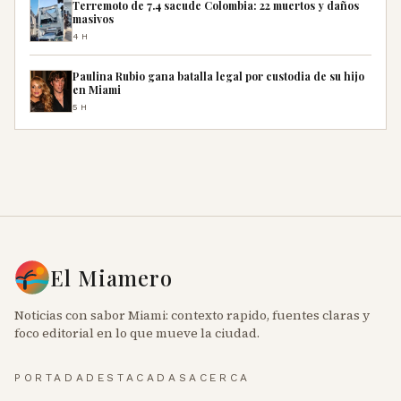
Terremoto de 7.4 sacude Colombia: 22 muertos y daños
masivos
4H
Paulina Rubio gana batalla legal por custodia de su hijo
en Miami
5H
El Miamero
Noticias con sabor Miami: contexto rapido, fuentes claras y
foco editorial en lo que mueve la ciudad.
PORTADA
DESTACADAS
ACERCA