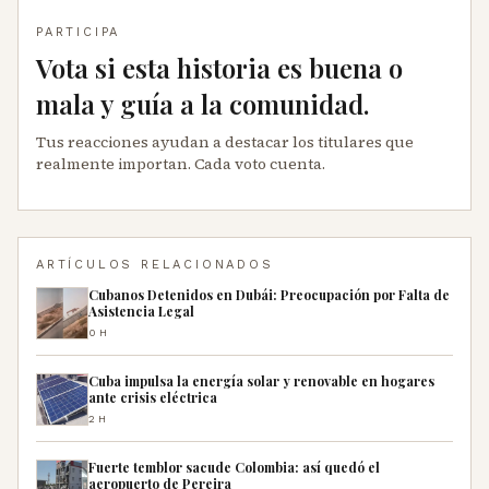
PARTICIPA
Vota si esta historia es buena o
mala y guía a la comunidad.
Tus reacciones ayudan a destacar los titulares que
realmente importan. Cada voto cuenta.
ARTÍCULOS RELACIONADOS
Cubanos Detenidos en Dubái: Preocupación por Falta de
Asistencia Legal
0H
Cuba impulsa la energía solar y renovable en hogares
ante crisis eléctrica
2H
Fuerte temblor sacude Colombia: así quedó el
aeropuerto de Pereira